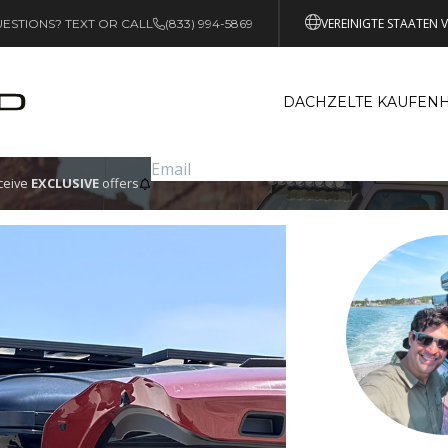
VEREINIGTE STAATEN 
ESTIONS? TEXT OR CALL
(833) 994-5869
DACHZELTE KAUFEN
eceive
EXCLUSIVE
offers