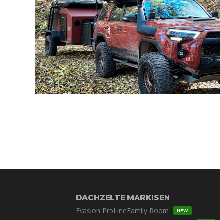
DACHZELTE
MARKISEN
Evasion ProLine
Family Room
NEW