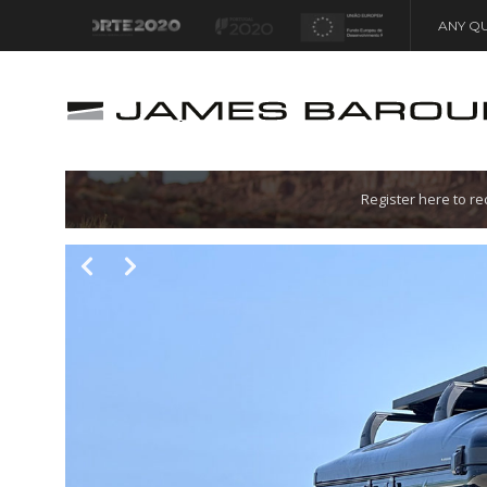
ANY QU
Let's go!
Register here to r