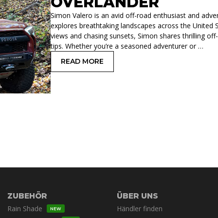
OVERLANDER
Simon Valero is an avid off-road enthusiast and adve
explores breathtaking landscapes across the United S
views and chasing sunsets, Simon shares thrilling of
tips. Whether you’re a seasoned adventurer or …
READ MORE
: SIMON VALERO: INSIGHTS FROM AN
ZUBEHÖR
ÜBER UNS
Rain Shade
Händler finden
NEW