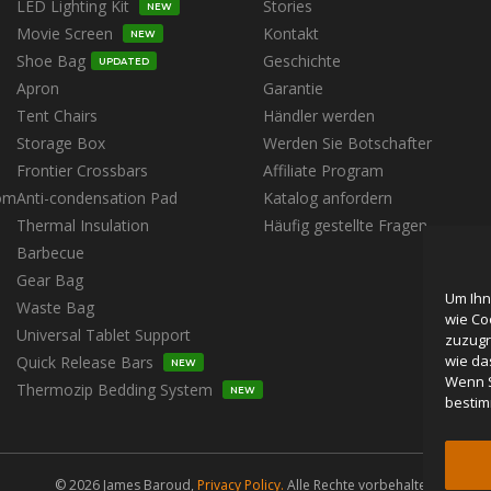
LED Lighting Kit
Stories
NEW
Movie Screen
Kontakt
NEW
Shoe Bag
Geschichte
UPDATED
Apron
Garantie
Tent Chairs
Händler werden
Storage Box
Werden Sie Botschafter
Frontier Crossbars
Affiliate Program
om
Anti-condensation Pad
Katalog anfordern
Thermal Insulation
Häufig gestellte Fragen
Barbecue
Gear Bag
Um Ihn
Waste Bag
wie Co
Universal Tablet Support
zuzugr
wie da
Quick Release Bars
NEW
Wenn S
Thermozip Bedding System
NEW
bestim
© 2026 James Baroud,
Privacy Policy.
Alle Rechte vorbehalten.